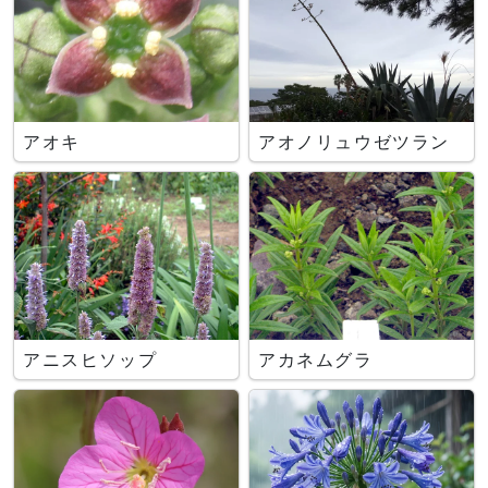
アオキ
アオノリュウゼツラン
アニスヒソップ
アカネムグラ