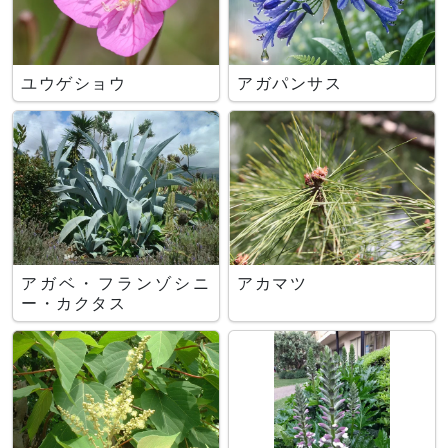
ユウゲショウ
アガパンサス
アガベ・フランゾシニ
アカマツ
ー・カクタス