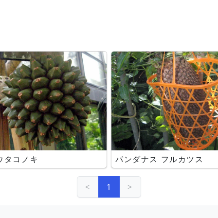
ウタコノキ
パンダナス フルカツス
<
1
>