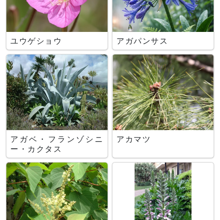
ユウゲショウ
アガパンサス
アガベ・フランゾシニ
アカマツ
ー・カクタス