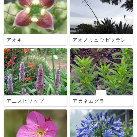
アオキ
アオノリュウゼツラン
アニスヒソップ
アカネムグラ