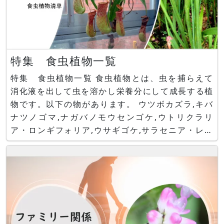
特集 食虫植物一覧
特集 食虫植物一覧 食虫植物とは、虫を捕らえて
消化液を出して虫を溶かし栄養分にして成長する植
物です。以下の物があります。 ウツボカズラ,キバ
ナツノゴマ,ナガバノモウセンゴケ,ウトリクラリ
ア・ロンギフォリア,ウサギゴケ,サラセニア・レウ
コフィラ,ハエトリグサ,サラセニア・コーティー,ウ
トリクラリア・リビダ,サスマタモウセンゴケ,ムシ
トリスミレ・ギガンティア,サラセニア フラバ,ムラ
サキヘイシソウ,