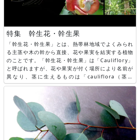
特集 幹生花・幹生果
「幹生花・幹生果」とは、熱帯林地域でよくみられ
る主茎や木の幹から直接、花や果実を結実する植物
のことです。「幹生花・幹生果」は「Cauliflory」
と呼ばれますが、花や果実が付く場所により名前が
異なり、茎に生えるものは「cauliflora（茎生
の）」、主幹にのみ結果するものは
「trunciflora（幹生の）」、太い幹にのみ結果す
るものは「ramiflora）」と3種に分類されます。
「幹生花・幹