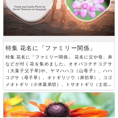
特集 花名に「ファミリー関係」
特集 花名に「ファミリー関係」 花名に父や母、弟
などが付く花を集めました。オオバコチチコグサ
（大葉子父子草)や、ヤマハハコ（山母子）、ハハ
コグサ（母子草）、オトギリソウ（弟切草）、コゴ
メオトギリ（小米葉弟切）、トサオトギリ（土佐弟
切）、タカネヤハズハハコ（高嶺矢筈母子）、チチ
コグサ（父子草）、オオバコチチコグサ（大葉子父
子草）、ママコノシリヌグイ（継子の尻拭い）があ
ります。