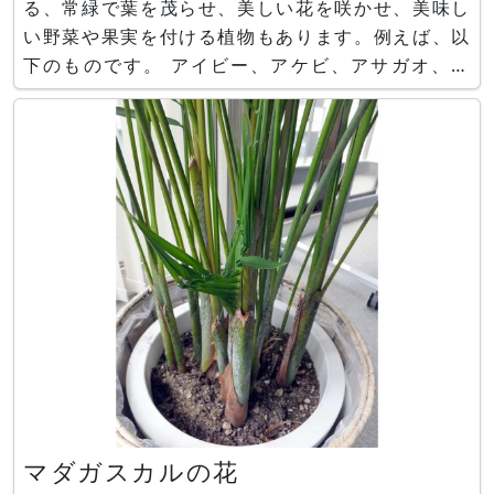
る、常緑で葉を茂らせ、美しい花を咲かせ、美味し
い野菜や果実を付ける植物もあります。例えば、以
下のものです。 アイビー、アケビ、アサガオ、ア
サリナ、アピオス、インゲン、オカワカメ、オキナ
ワスズメウリ、グレコマ、コダマスイカ、ササゲ、
シカクマメ、スネールフラワー、キウイ、キュウ
リ、クレマチス、ゴ－ヤ、ササ
マダガスカルの花