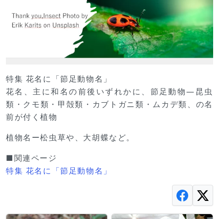
特集 花名に「節足動物名」
花名、主に和名の前後いずれかに、節足動物―昆虫
類・クモ類・甲殻類・カブトガニ類・ムカデ類、の名
前が付く植物
植物名ー松虫草や、大胡蝶など。
■関連ページ
特集 花名に「節足動物名」