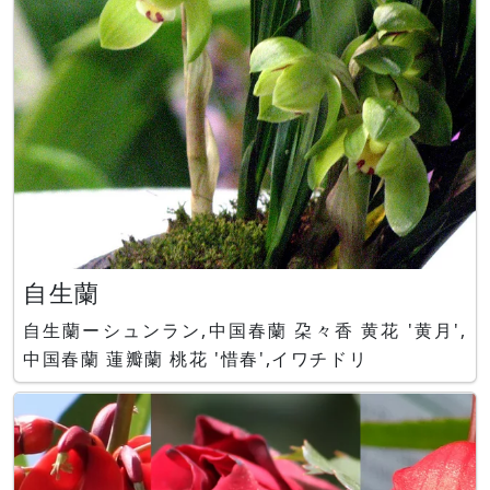
自生蘭
自生蘭ーシュンラン,中国春蘭 朶々香 黄花 '黄月',
中国春蘭 蓮瓣蘭 桃花 '惜春',イワチドリ