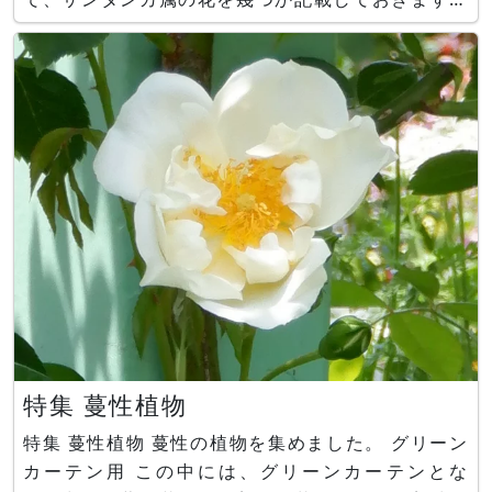
●サンタンカ（山丹花、学名：Ixora chinensis）
ー丸みのある花弁を持った小花を咲かせる。 中
国原産で、集散花序を伸ばし丸みのある赤橙色の小
花
特集 蔓性植物
特集 蔓性植物 蔓性の植物を集めました。 グリーン
カーテン用 この中には、グリーンカーテンとな