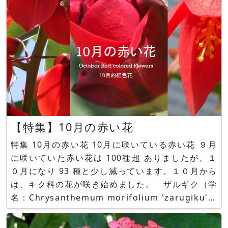
【特集】10月の赤い花
特集 10月の赤い花 10月に咲いている赤い花 ９月
に咲いていた赤い花は 100種超 ありましたが、１
０月になり 93 種と少し減っています。１０月から
は、キク科の花が咲き始めました。 ザルギク（学
名：Chrysanthemum morifolium 'zarugiku'）
や菊 フリッキー（学名：C. m. cv. FLICKY）等多
種類あります。１年中咲いている花（中には苞だっ