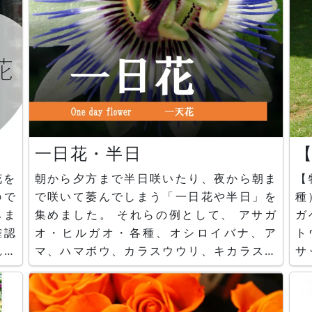
一日花・半日
花を
朝から夕方まで半日咲いたり、夜から朝ま
【
ので
で咲いて萎んでしまう「一日花や半日」を
種
みま
集めました。 それらの例として、 アサガ
ガ
確認
オ・ヒルガオ・各種、オシロイバナ、ア
ト
れて
マ、ハマボウ、カラスウウリ、キカラスウ
サ
リ、ワタ、ツユクサ、ナツツバキ、ノウゼ
バ
ンカツラ、ノカンゾウ、野牡丹、ヤノネボ
ニ
ンテンカ、マツヨイグサ、月見草各種、オ
ウ