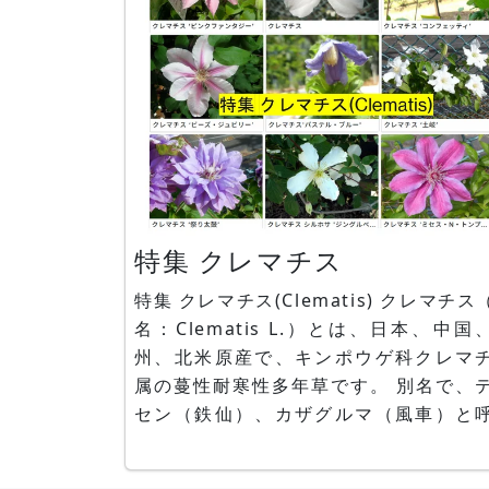
特集 クレマチス
特集 クレマチス(Clematis) クレマチス（学
名：Clematis L.）とは、日本、中国
州、北米原産で、キンポウゲ科クレマ
属の蔓性耐寒性多年草です。 別名で、
セン（鉄仙）、カザグルマ（風車）と
れます。強靭な蔓を伸ばし、フェンス
柱に巻きつき沢山の花（実際には萼）