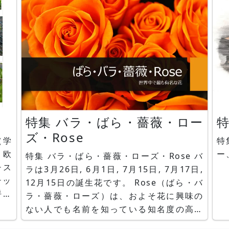
クラ、ローゼル、ミョウガ、ムラサキゴテ
オ
ン、ゼンテイカ、ヒオウギ、ハナスベリヒ
ス
ユ、パッショ
ン
特集 バラ・ばら・薔薇・ロー
ズ・Rose
特集 花名に「職業」 皇
、欧
ー
特集 バラ・ばら・薔薇・ローズ・Rose バ
チス
ラは3月26日, 6月1日, 7月15日, 7月17日,
テッ
12月15日の誕生花です。 Rose（ばら・バ
呼ば
ラ・薔薇・ローズ）は、およそ花に興味の
や支
ない人でも名前を知っている知名度の高い
を咲
植物です。花の豪華さ、芳香、花色の多