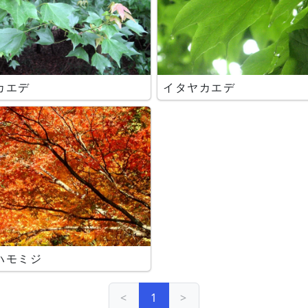
カエデ
イタヤカエデ
ハモミジ
<
1
>