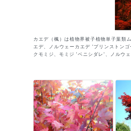
カエデ（楓）は植物界被子植物単子葉類
エデ、ノルウェーカエデ 'プリンストン
クモミジ、モミジ 'ベニシダレ'、ノル