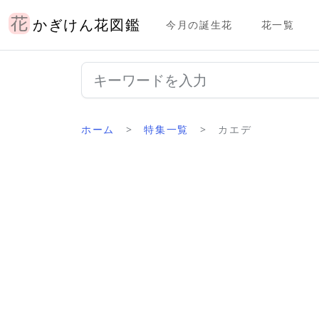
かぎけん花図鑑
今月の誕生花
花一覧
ホーム
特集一覧
カエデ