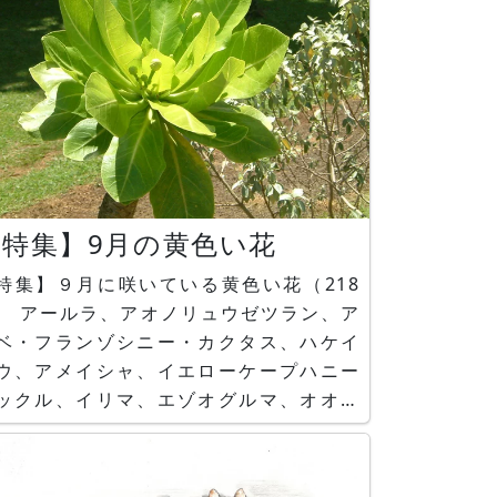
【特集】9月の黄色い花
特集】９月に咲いている黄色い花（218
） アールラ、アオノリュウゼツラン、ア
ベ・フランゾシニー・カクタス、ハケイ
ウ、アメイシャ、イエローケープハニー
ックル、イリマ、エゾオグルマ、オオキ
ナカタバミ、オミナエシ、オランダセン
チ、カタバミ、カンレンボク、キカラス
リ、キクイモ、キツリフネ、キバナノオ