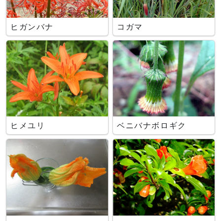
ヒガンバナ
コガマ
ヒメユリ
ベニバナボロギク