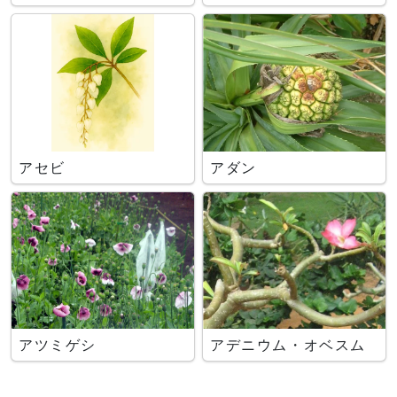
アセビ
アダン
アツミゲシ
アデニウム・オベスム