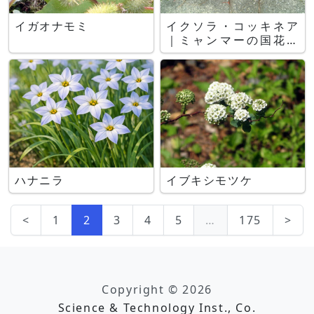
イガオナモミ
イクソラ・コッキネア
｜ミャンマーの国花の
一つ
ハナニラ
イブキシモツケ
<
1
2
3
4
5
…
175
>
Copyright © 2026
Science & Technology Inst., Co.