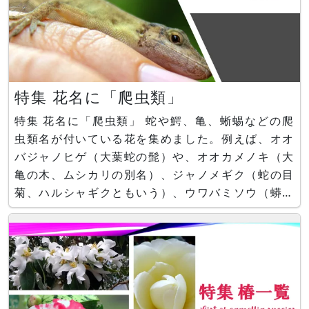
特集 花名に「爬虫類」
特集 花名に「爬虫類」 蛇や鰐、亀、蜥蜴などの爬
虫類名が付いている花を集めました。例えば、オオ
バジャノヒゲ（大葉蛇の髭）や、オオカメノキ（大
亀の木、ムシカリの別名）、ジャノメギク（蛇の目
菊、ハルシャギクともいう）、ウワバミソウ（蟒蛇
草）、マムシグサ（蝮草）などがあります。 ■関
連ページ 爬虫類名の付く花