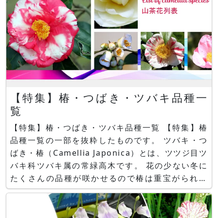
【特集】椿・つばき・ツバキ品種一
覧
【特集】椿・つばき・ツバキ品種一覧 【特集】椿
品種一覧の一部を抜粋したものです。 ツバキ・つ
ばき・椿（Camellia Japonica）とは、ツツジ目ツ
バキ科ツバキ属の常緑高木です。 花の少ない冬に
たくさんの品種が咲かせるので椿は重宝がられま
す。 花色では、ピンク（桃色）の花を咲かせるも
のが多いですが、赤、白、黄色、複色があります。
●ツバキ（つばき・椿）の種類一覧 椿の種類に