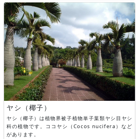
コフィラ,ハエトリグサ,サラセニア・コーティー,ウ
トリクラリア・リビダ,サスマタモウセンゴケ,ムシ
トリスミレ・ギガンティア,サラセニア フラバ,ムラ
サキヘイシソウ,
ヤシ（椰子）
ヤシ（椰子）は植物界被子植物単子葉類ヤシ目ヤシ
科の植物です。ココヤシ（Cocos nucifera）など
があります。