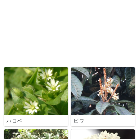
ハコベ
ビワ