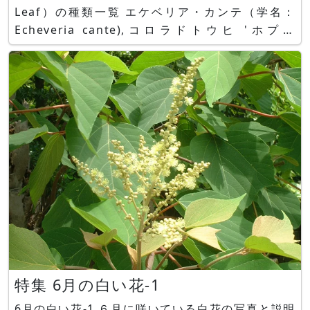
Leaf）の種類一覧 エケベリア・カンテ（学名：
Echeveria cante),コロラドトウヒ 'ホプシ
ー'（Picea pungens 'Hoopsii' 、学名：Picea
pungens cv. Hoopsii）,チランジア ウトリクラー
特集 6月の白い花-1
6月の白い花-1 ６月に咲いている白花の写真と説明