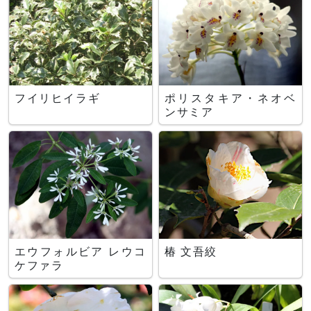
フイリヒイラギ
ポリスタキア・ネオベ
ンサミア
エウフォルビア レウコ
椿 文吾絞
ケファラ