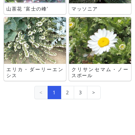
山茶花 '富士の峰'
マッソニア
エリカ・ダーリーエン
クリサンセマム・ノー
シス
スポール
<
1
2
3
>