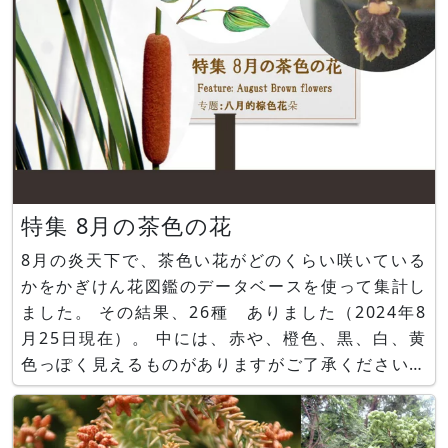
特集 8月の茶色の花
8月の炎天下で、茶色い花がどのくらい咲いている
かをかぎけん花図鑑のデータベースを使って集計し
ました。 その結果、26種 ありました（2024年8
月25日現在）。 中には、赤や、橙色、黒、白、黄
色っぽく見えるものがありますがご了承ください。
写真の無いものは、有紀@かぎけんがイラストを描
いています。 ８月に咲く茶色い花一例 ガマ類
（蒲、学名：Typha ）、キロシスタ