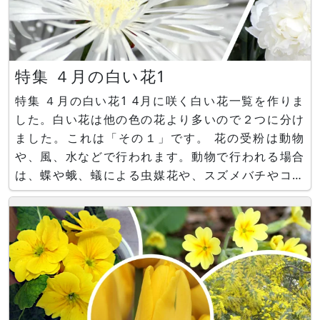
特集 ４月の白い花1
特集 ４月の白い花1 4月に咲く白い花一覧を作りま
した。白い花は他の色の花より多いので２つに分け
ました。これは「その１」です。 花の受粉は動物
や、風、水などで行われます。動物で行われる場合
は、蝶や蛾、蟻による虫媒花や、スズメバチやコウ
モリなどによる鳥媒花などがあり、媒介者に来て貰
うために各種仕組みを設けています。例えば、目立
つ花色や、臭いの発散、止まりやすい花弁の形状や
肌触りの提供、花蜜の場所を