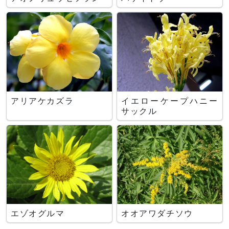
アリアケカズラ
イエローケープハニー
サックル
エゾオグルマ
オオアワダチソウ