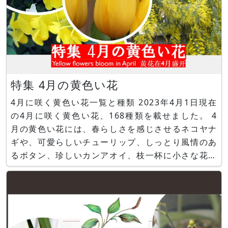
特集 4月の黄色い花
4月に咲く黄色い花一覧と種類 2023年4月1日現在
の4月に咲く黄色い花、168種類を載せました。 4
月の黄色い花には、春らしさを感じさせるネコヤナ
ギや、可愛らしいチューリップ、しっとり風情のあ
るボタン、珍しいカンアオイ、枝一杯に小さな花を
咲かせるギンヨウアカシアなどがあります。一年で
最も花に恵まれた月であり、黄色という暖色が幸せ
を呼んできます。 ■関連ページ 特集 4月の黄色い
花